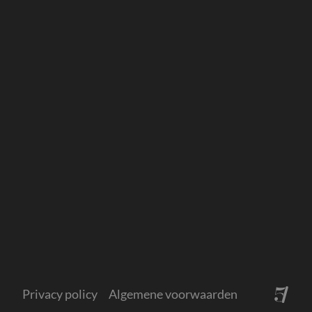
John F. Kennedylaan 6
5981 XC Panningen
Telefoon:
077 307 14 90
E-mail:
info@samenbeternotarissen.nl
Privacy policy
Algemene voorwaarden